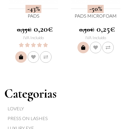
-43%
-50%
PADS
PADS MICROFOAM
0,20€
0,25€
0,35€
0,50€
IVA Incluído
IVA Incluído
COMPRAR
COMPRAR
Categorias
LOVELY
PRESS ON LASHES
LUXURY EYE