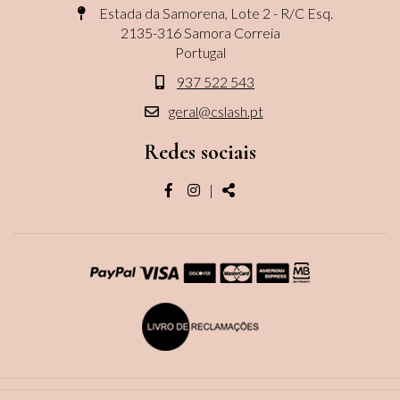
Estada da Samorena, Lote 2 - R/C Esq.
2135-316 Samora Correia
Portugal
937 522 543
geral@cslash.pt
Redes sociais
Página
Página
Share
|
do
do
facebook
instagram