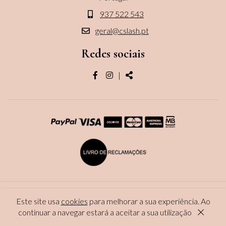
937 522 543
geral@cslash.pt
Redes sociais
Página
Página
Share
|
do
do
facebook
instagram
CopyRight © 2026 CS Lash . All Rights Reserved
Este site usa
cookies
para melhorar a sua experiência. Ao
×
WebDesign by
Global Pixel
continuar a navegar estará a aceitar a sua utilização