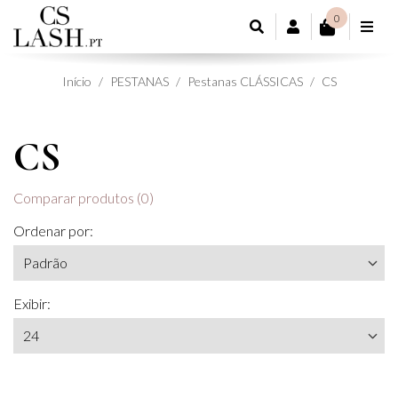
0
CONTA DE CL
Início
PESTANAS
Pestanas CLÁSSICAS
CS
CS
Comparar produtos (0)
Ordenar por:
Exibir: