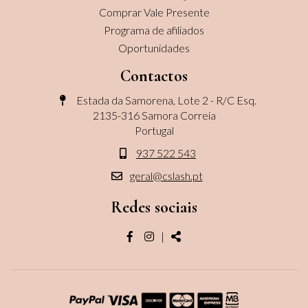
Comprar Vale Presente
Programa de afiliados
Oportunidades
Contactos
Estada da Samorena, Lote 2 - R/C Esq.
2135-316 Samora Correia
Portugal
937 522 543
geral@cslash.pt
Redes sociais
Página
Página
Share
|
do
do
facebook
instagram