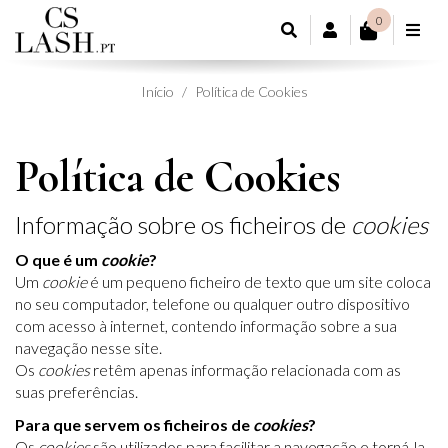
0
CONTA DE CL
Início
Política de Cookies
Política de Cookies
Informação sobre os ficheiros de
cookies
O que é um
cookie
?
Um
cookie
é um pequeno ficheiro de texto que um site coloca
no seu computador, telefone ou qualquer outro dispositivo
com acesso à internet, contendo informação sobre a sua
navegação nesse site.
Os
cookies
retêm apenas informação relacionada com as
suas preferências.
Para que servem os ficheiros de
cookies
?
Os
cookies
são utilizados para facilitar a navegação e torná-la