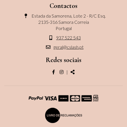
Contactos
Estada da Samorena, Lote 2 - R/C Esq.
2135-316 Samora Correia
Portugal
937 522 543
geral@cslash.pt
Redes sociais
Página
Página
Share
|
do
do
facebook
instagram