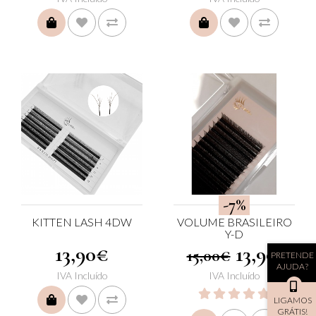
COMPRAR
COMPRAR
-7%
KITTEN LASH 4DW
VOLUME BRASILEIRO
Y-D
13,90€
13,90€
15,00€
PRETENDE
AJUDA?
IVA Incluído
IVA Incluído
COMPRAR
LIGAMOS
GRÁTIS!