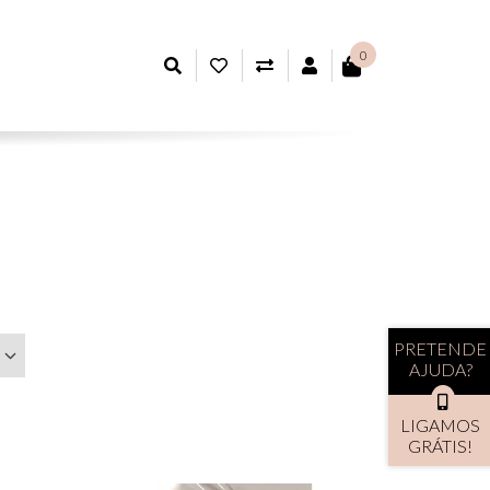
0
ARTIGOS FAVORITOS (0)
COMPARAR
CONTA DE CLIENTE
PRETENDE
AJUDA?
LIGAMOS
GRÁTIS!