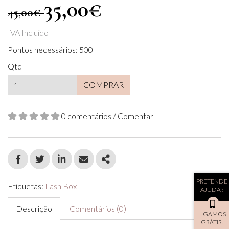
35,00€
45,00€
IVA Incluído
Pontos necessários: 500
Qtd
COMPRAR
0 comentários
/
Comentar
FACEBOOK
TWITTER
LINKEDIN
EMAIL
SHARE
PRETENDE
Etiquetas:
Lash Box
AJUDA?
Descrição
Comentários (0)
LIGAMOS
GRÁTIS!