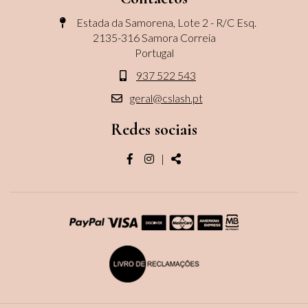
Estada da Samorena, Lote 2 - R/C Esq.
2135-316 Samora Correia
Portugal
937 522 543
geral@cslash.pt
Redes sociais
Página
Página
Share
|
do
do
facebook
instagram