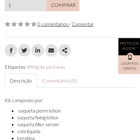
COMPRAR
0 comentários
/
Comentar
PRETENDE
AJUDA?
FACEBOOK
TWITTER
LINKEDIN
EMAIL
SHARE
LIGAMOS
Etiquetas:
lifting de pestanas
GRÁTIS!
Descrição
Comentários (0)
Kit composto por:
saqueta perm lotion
saqueta fixing lotion
saqueta filler serum
cola liquida
keratina