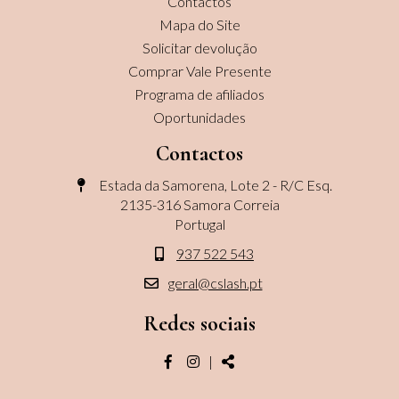
Contactos
Mapa do Site
Solicitar devolução
Comprar Vale Presente
Programa de afiliados
Oportunidades
Contactos
Estada da Samorena, Lote 2 - R/C Esq.
2135-316 Samora Correia
Portugal
937 522 543
geral@cslash.pt
Redes sociais
Página
Página
Share
|
do
do