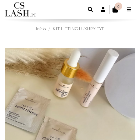
0
CONTA DE CL
Início
KIT LIFTING LUXURY EYE