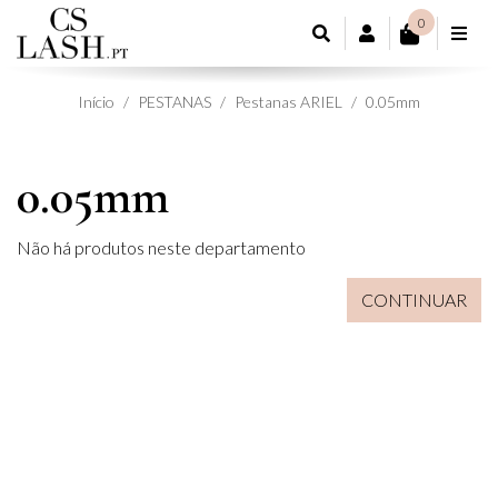
0
CONTA DE CL
Início
PESTANAS
Pestanas ARIEL
0.05mm
0.05mm
Não há produtos neste departamento
CONTINUAR