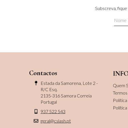
Subscreva, fique 
SUBSCREVER
Contactos
INF
Estada da Samorena, Lote 2 -
Quem 
R/C Esq.
Termos
2135-316 Samora Correia
Polític
Portugal
Polític
937 522 543
geral@cslash.pt