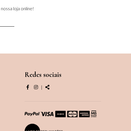
nossa loja online!
Redes sociais
Página
Página
Share
|
do
do
facebook
instagram